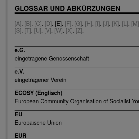
GLOSSAR UND ABKÜRZUNGEN
[A]
.
[B]
.
[C]
.
[D]
. [E].
[F]
.
[G]
.
[H]
.
[I]
.
[J]
.
[K]
.
[L]
.
[M]
[S]
.
[T]
.
[U]
.
[V]
.
[W]
.
[X]
.
[Z]
.
e.G.
eingetragene Genossenschaft
e.V.
eingetragener Verein
ECOSY (Englisch)
European Community Organisation of Socialist Yo
EU
Europäische Union
EUR