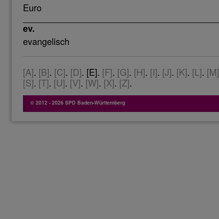
Euro
ev.
evangelisch
[A]
.
[B]
.
[C]
.
[D]
. [E].
[F]
.
[G]
.
[H]
.
[I]
.
[J]
.
[K]
.
[L]
.
[M]
[S]
.
[T]
.
[U]
.
[V]
.
[W]
.
[X]
.
[Z]
.
© 2012 - 2026 SPD Baden-Württemberg