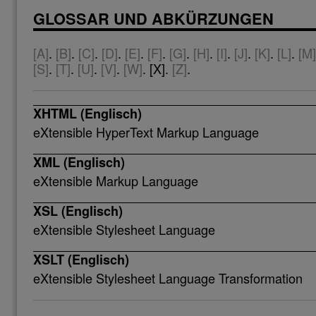
GLOSSAR UND ABKÜRZUNGEN
[A]
.
[B]
.
[C]
.
[D]
.
[E]
.
[F]
.
[G]
.
[H]
.
[I]
.
[J]
.
[K]
.
[L]
.
[M]
[S]
.
[T]
.
[U]
.
[V]
.
[W]
. [X].
[Z]
.
XHTML (Englisch)
eXtensible HyperText Markup Language
XML (Englisch)
eXtensible Markup Language
XSL (Englisch)
eXtensible Stylesheet Language
XSLT (Englisch)
eXtensible Stylesheet Language Transformation