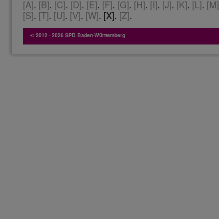
[A]
.
[B]
.
[C]
.
[D]
.
[E]
.
[F]
.
[G]
.
[H]
.
[I]
.
[J]
.
[K]
.
[L]
.
[M]
[S]
.
[T]
.
[U]
.
[V]
.
[W]
. [X].
[Z]
.
© 2012 - 2026 SPD Baden-Württemberg